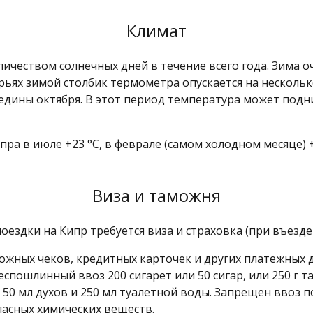
Климат
чеством солнечных дней в течение всего года. Зима оч
рьях зимой столбик термометра опускается на несколько
едины октября. В этот период температура может подним
ра в июле +23 °C, в феврале (самом холодном месяце) 
Виза и таможня
оездки на Кипр требуется виза и страховка (при въезде
ожных чеков, кредитных карточек и других платежных 
пошлинный ввоз 200 сигарет или 50 сигар, или 250 г та
о 50 мл духов и 250 мл туалетной воды. Запрещен ввоз 
пасных химических веществ.