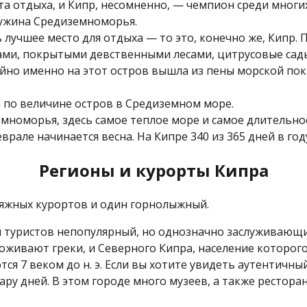
та отдыха, и Кипр, несомненно, — чемпион среди мног
ужина Средиземноморья.
 лучшее место для отдыха — то это, конечно же, Кипр. 
ами, покрытыми девственными лесами, цитрусовые сад
йно именно на этот остров вышла из пены морской по
 по величине остров в Средиземном море.
мноморья, здесь самое теплое море и самое длительно
еврале начинается весна. На Кипре 340 из 365 дней в го
Регионы и курорты Кипра
ляжных курортов и один горнолыжный.
и туристов непопулярный, но однозначно заслуживающ
роживают греки, и Северного Кипра, население которог
ся 7 веком до н. э. Если вы хотите увидеть аутентичны
ру дней. В этом городе много музеев, а также рестора