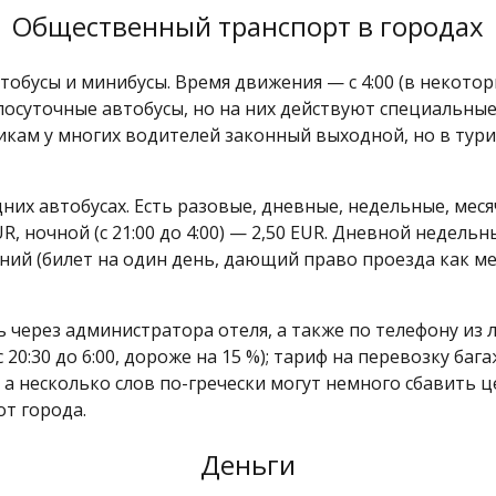
Общественный транспорт в городах
обусы и минибусы. Время движения — с 4:00 (в некоторых
лосуточные автобусы, но на них действуют специальные
икам у многих водителей законный выходной, но в тур
дних автобусах. Есть разовые, дневные, недельные, ме
 EUR, ночной (с 21:00 до 4:00) — 2,50 EUR. Дневной недел
дний (билет на один день, дающий право проезда как м
 через администратора отеля, а также по телефону из л
(с 20:30 до 6:00, дороже на 15 %); тариф на перевозку баг
а несколько слов по-гречески могут немного сбавить це
от города.
Деньги