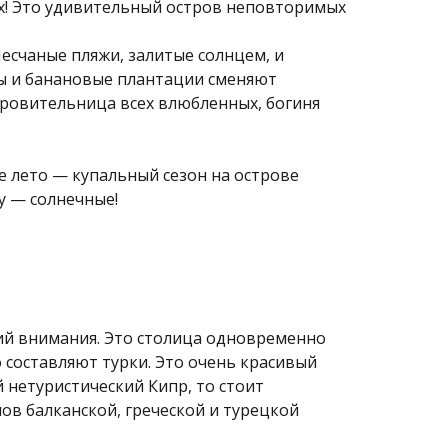
их! Это удивительный остров неповторимых
Песчаные пляжи, залитые солнцем, и
ы и банановые плантации сменяют
кровительница всех влюбленных, богиня
е лето — купальный сезон на острове
ду — солнечные!
ий внимания. Это столица одновременно
о составляют турки. Это очень красивый
й нетуристический Кипр, то стоит
нов балканской, греческой и турецкой