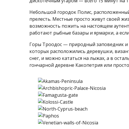
дискотечным угаром — всего 15 минут на т
Небольшой городок Полис, расположенный 
прелесть. Местные просто живут своей жиз
возможность пожить на настоящем аутент
работают рыбные базары и ярмарки, а если
Горы Троодос — природный заповедник и о
которых расположились деревушки, визан
снег, и можно кататься на лыжах, а в ост
гончарной деревне Какопетрия или прост