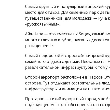
Самый крупный и популярный кипрский кур
место для отдыха. Для семейных пар с дет
путешественников, для молодежи — куча к
«русскоязычным».
Айя-Напа — это «местная Ибица», самый в
много отличных клубов, пляжных дискотек 
разы дешевле.
Самый недорогой и «простой» кипрский кур
семейного отдыха с детьми. Песчаные пля
развлекательной инфраструктуры. К тому ж
Второй аэропорт расположен в Пафосе. Эт
острове. Тут отдыхают состоятельные люд
инфраструктуры и анимации нет, зато мног
Протарас — тихий курортный город, уже б
подходящее место, чтобы приехать на отды