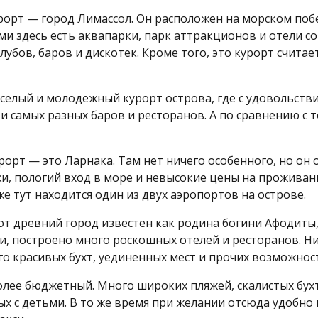
орт — город Лимассол. Он расположен на морском побер
ьми здесь есть аквапарки, парк аттракционов и отели с
лубов, баров и дискотек. Кроме того, это курорт счит
еселый и молодежный курорт острова, где с удовольств
и самых разных баров и ресторанов. А по сравнению с т
орт — это Ларнака. Там нет ничего особенного, но он
жи, пологий вход в море и невысокие цены на прожива
е тут находится один из двух аэропортов на острове.
от древний город известен как родина богини Афодиты,
и, построено много роскошных отелей и ресторанов. Н
о красивых бухт, уединенных мест и прочих возможнос
олее бюджетный. Много широких пляжей, скалистых бух
х с детьми. В то же время при желании отсюда удобно 