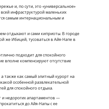
ежье и, по сути, это «универсальное»
о всей инфраструктурой маленьких
ается самым интернациональным и
ием отдыхают и сами киприоты. В городе
ой же Ибицей, тусоваться в Айя-Напе в
 отлично подходит для спокойного
ние вполне компенсируют отсутствие
 а также как самый элитный курорт на
икакой особенной развлекательной
тей для спокойного отдыха.
т и недорогих апартаментов —
прокатиться до Айя-Напы с ее