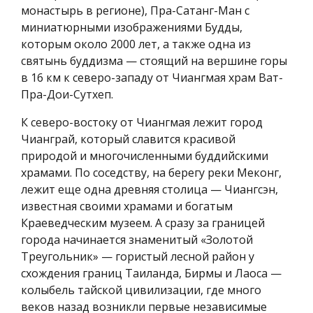
монастырь в регионе), Пра-Сатанг-Ман с
миниатюрными изображениями Будды,
которым около 2000 лет, а также одна из
святынь буддизма — стоящий на вершине горы
в 16 км к северо-западу от Чиангмая храм Ват-
Пра-Дои-Сутхеп.
К северо-востоку от Чиангмая лежит город
Чианграй, который славится красивой
природой и многочисленными буддийскими
храмами. По соседству, на берегу реки Меконг,
лежит еще одна древняя столица — Чиангсэн,
известная своими храмами и богатым
Краеведческим музеем. А сразу за границей
города начинается знаменитый «Золотой
Треугольник» — гористый лесной район у
схождения границ Таиланда, Бирмы и Лаоса —
колыбель тайской цивилизации, где много
веков назад возникли первые независимые