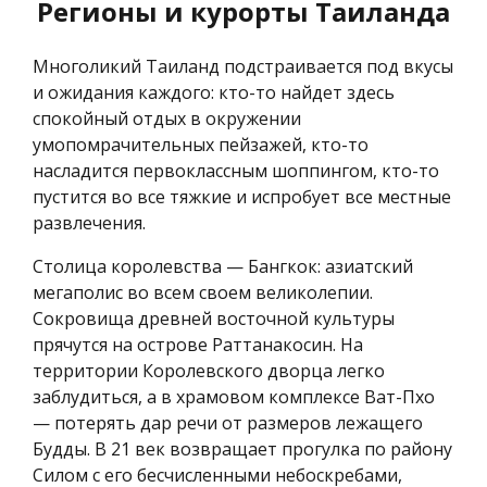
Регионы и курорты Таиланда
Многоликий Таиланд подстраивается под вкусы
и ожидания каждого: кто-то найдет здесь
спокойный отдых в окружении
умопомрачительных пейзажей, кто-то
насладится первоклассным шоппингом, кто-то
пустится во все тяжкие и испробует все местные
развлечения.
Столица королевства — Бангкок: азиатский
мегаполис во всем своем великолепии.
Сокровища древней восточной культуры
прячутся на острове Раттанакосин. На
территории Королевского дворца легко
заблудиться, а в храмовом комплексе Ват-Пхо
— потерять дар речи от размеров лежащего
Будды. В 21 век возвращает прогулка по району
Силом с его бесчисленными небоскребами,