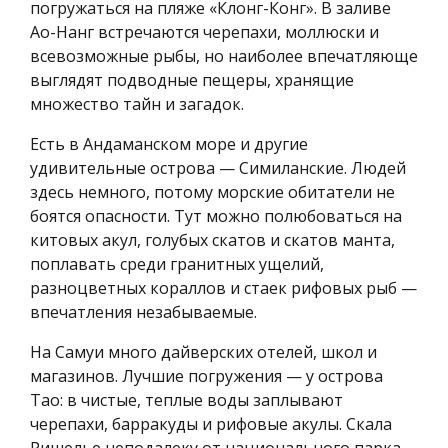
погружаться на пляже «Клонг-Конг». В заливе
Ао-Нанг встречаются черепахи, моллюски и
всевозможные рыбы, но наиболее впечатляюще
выглядят подводные пещеры, хранящие
множество тайн и загадок.
Есть в Андаманском море и другие
удивительные острова — Симиланские. Людей
здесь немного, потому морские обитатели не
боятся опасности. Тут можно полюбоваться на
китовых акул, голубых скатов и скатов манта,
поплавать среди гранитных ущелий,
разноцветных кораллов и стаек рифовых рыб —
впечатления незабываемые.
На Самуи много дайверских отелей, школ и
магазинов. Лучшие погружения — у острова
Тао: в чистые, теплые воды заплывают
черепахи, барракуды и рифовые акулы. Скала
Ришелье неподалеку от национального парка