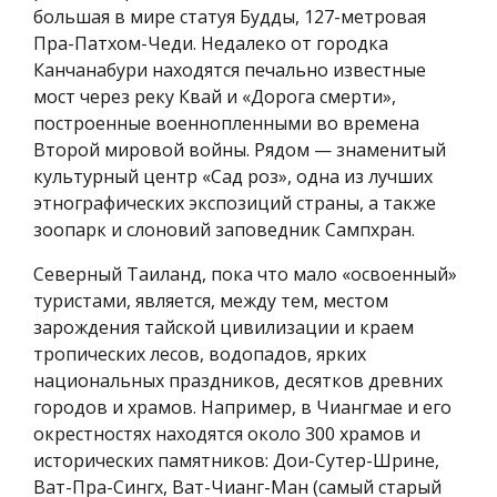
большая в мире статуя Будды, 127-метровая
Пра-Патхом-Чеди. Недалеко от городка
Канчанабури находятся печально известные
мост через реку Квай и «Дорога смерти»,
построенные военнопленными во времена
Второй мировой войны. Рядом — знаменитый
культурный центр «Сад роз», одна из лучших
этнографических экспозиций страны, а также
зоопарк и слоновий заповедник Сампхран.
Северный Таиланд, пока что мало «освоенный»
туристами, является, между тем, местом
зарождения тайской цивилизации и краем
тропических лесов, водопадов, ярких
национальных праздников, десятков древних
городов и храмов. Например, в Чиангмае и его
окрестностях находятся около 300 храмов и
исторических памятников: Дои-Сутер-Шрине,
Ват-Пра-Сингх, Ват-Чианг-Ман (самый старый