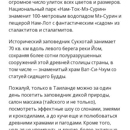
огромное число улиток всех цветов и размеров.
Национальный парк «Нам-Ток-Мэ-Сурин»
знаменит 100-метровым водопадом Мэ-Сурин и
пещерой Нам-Лот с фантастическим «садом» из
сталактитов и сталагмитов.
Исторический заповедник Сукхотай занимает
70 кв. км вдоль левого берега реки Йом,
сохраняя более сотни полуразрушенных
сооружений этой древней столицы страны, в
том числе — знаменитый храм Ват-Си-Чхум со
статуей сидящего Будды.
Пожалуй, только в Таиланде можно за один
день посетить заповедник дикой природы,
салон массажа (тайского и не только),
посмотреть эффектные шоу со слонами, змеями
и крокодилами, а до кучи еще и полюбоваться
древними храмами и пагодами. Кроме того,
нельзя не упомянуть и другие, более активные