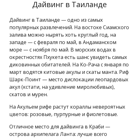
Дайвинг в Таиланде
Дайвинг в Таиланде — одно из самых
популярных развлечений. На востоке Сиамского
залива можно нырять хоть круглый год, на
западе — с февраля по май, в Андаманском
море — с ноября по май. В морских водах в
окрестностях Пхукета есть шанс увидеть самых
диковинных обитателей. На Ко-Рача с января по
март водятся китовые акулы и скаты манта. Риф
Шарк-Поинт — место дислокации леопардовых
акул (кстати, на удивление миролюбивых),
скатов и мурен.
На Акульем рифе растут кораллы невероятных
цветов: розовые, пурпурные и фиолетовые.
Отличное место для дайвинга в Краби —
острова архипелага Ланта: лучше всего